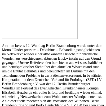
Am nun bereits 12. Wundtag Berlin-Brandenburg wurde unter dem
Motto "Under pressure – Dekubitus – Behandlungsmöglichkeiten
im Netzwerk" wieder einer altbekannten Ursache für chronische
Wunden aus verschiedenen aktuellen Blickwinkeln auf den Grund
gegangen. Unsere Referierenden berichteten aus wissenschaftlicher
und berufspraktischer Sicht über den aktuellen Wissensstand rund
um die Entität Dekubitus und beleuchteten im Diskurs mit den
Teilnehmenden Probleme in der Patientenversorgung. In bewährter
Kooperation mit dem Deutschen Verband für Podologie (ZFD) LV
Berlin Brandenburg e.V. war der 12. Berlin Brandenburger
Wundtag im Festsaal des Evangelischen Krankenhauses Königin
Elisabeth Herzberge ein voller Erfolg und bestätigte wieder einmal,
wie wichtig Netzwerkarbeit zum Wohle unserer Wundpatienten ist.
An dieser Stelle möchten sich die Vorstände des Wundnetz Berlin
Brandenburg e.V. und Podo Deutschland e.V. LV BB bei allen etwa