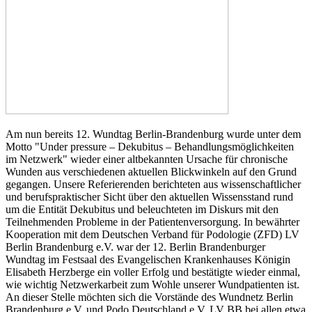
Am nun bereits 12. Wundtag Berlin-Brandenburg wurde unter dem
Motto "Under pressure – Dekubitus – Behandlungsmöglichkeiten
im Netzwerk" wieder einer altbekannten Ursache für chronische
Wunden aus verschiedenen aktuellen Blickwinkeln auf den Grund
gegangen. Unsere Referierenden berichteten aus wissenschaftlicher
und berufspraktischer Sicht über den aktuellen Wissensstand rund
um die Entität Dekubitus und beleuchteten im Diskurs mit den
Teilnehmenden Probleme in der Patientenversorgung. In bewährter
Kooperation mit dem Deutschen Verband für Podologie (ZFD) LV
Berlin Brandenburg e.V. war der 12. Berlin Brandenburger
Wundtag im Festsaal des Evangelischen Krankenhauses Königin
Elisabeth Herzberge ein voller Erfolg und bestätigte wieder einmal,
wie wichtig Netzwerkarbeit zum Wohle unserer Wundpatienten ist.
An dieser Stelle möchten sich die Vorstände des Wundnetz Berlin
Brandenburg e.V. und Podo Deutschland e.V. LV BB bei allen etwa