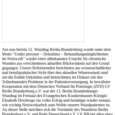
Am nun bereits 12. Wundtag Berlin-Brandenburg wurde unter dem
Motto "Under pressure – Dekubitus – Behandlungsmöglichkeiten
im Netzwerk" wieder einer altbekannten Ursache für chronische
Wunden aus verschiedenen aktuellen Blickwinkeln auf den Grund
gegangen. Unsere Referierenden berichteten aus wissenschaftlicher
und berufspraktischer Sicht über den aktuellen Wissensstand rund
um die Entität Dekubitus und beleuchteten im Diskurs mit den
Teilnehmenden Probleme in der Patientenversorgung. In bewährter
Kooperation mit dem Deutschen Verband für Podologie (ZFD) LV
Berlin Brandenburg e.V. war der 12. Berlin Brandenburger
Wundtag im Festsaal des Evangelischen Krankenhauses Königin
Elisabeth Herzberge ein voller Erfolg und bestätigte wieder einmal,
wie wichtig Netzwerkarbeit zum Wohle unserer Wundpatienten ist.
An dieser Stelle möchten sich die Vorstände des Wundnetz Berlin
Brandenburg e.V. und Podo Deutschland e.V. LV BB bei allen etwa