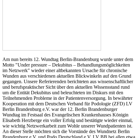
Am nun bereits 12. Wundtag Berlin-Brandenburg wurde unter dem
Motto "Under pressure – Dekubitus – Behandlungsmöglichkeiten
im Netzwerk" wieder einer altbekannten Ursache für chronische
Wunden aus verschiedenen aktuellen Blickwinkeln auf den Grund
gegangen. Unsere Referierenden berichteten aus wissenschaftlicher
und berufspraktischer Sicht über den aktuellen Wissensstand rund
um die Entität Dekubitus und beleuchteten im Diskurs mit den
Teilnehmenden Probleme in der Patientenversorgung. In bewährter
Kooperation mit dem Deutschen Verband für Podologie (ZFD) LV
Berlin Brandenburg e.V. war der 12. Berlin Brandenburger
Wundtag im Festsaal des Evangelischen Krankenhauses Königin
Elisabeth Herzberge ein voller Erfolg und bestätigte wieder einmal,
wie wichtig Netzwerkarbeit zum Wohle unserer Wundpatienten ist.
An dieser Stelle möchten sich die Vorstände des Wundnetz Berlin
Brandenburg e.V. und Podo Deutschland e.V. LV BB bei allen etwa