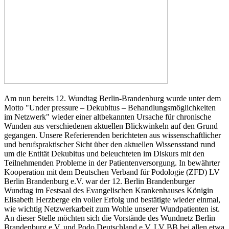
Am nun bereits 12. Wundtag Berlin-Brandenburg wurde unter dem
Motto "Under pressure – Dekubitus – Behandlungsmöglichkeiten
im Netzwerk" wieder einer altbekannten Ursache für chronische
Wunden aus verschiedenen aktuellen Blickwinkeln auf den Grund
gegangen. Unsere Referierenden berichteten aus wissenschaftlicher
und berufspraktischer Sicht über den aktuellen Wissensstand rund
um die Entität Dekubitus und beleuchteten im Diskurs mit den
Teilnehmenden Probleme in der Patientenversorgung. In bewährter
Kooperation mit dem Deutschen Verband für Podologie (ZFD) LV
Berlin Brandenburg e.V. war der 12. Berlin Brandenburger
Wundtag im Festsaal des Evangelischen Krankenhauses Königin
Elisabeth Herzberge ein voller Erfolg und bestätigte wieder einmal,
wie wichtig Netzwerkarbeit zum Wohle unserer Wundpatienten ist.
An dieser Stelle möchten sich die Vorstände des Wundnetz Berlin
Brandenburg e.V. und Podo Deutschland e.V. LV BB bei allen etwa