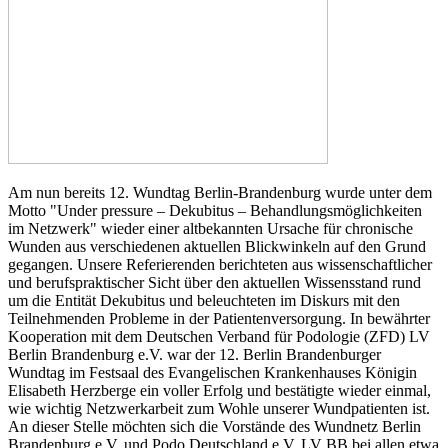
Am nun bereits 12. Wundtag Berlin-Brandenburg wurde unter dem
Motto "Under pressure – Dekubitus – Behandlungsmöglichkeiten
im Netzwerk" wieder einer altbekannten Ursache für chronische
Wunden aus verschiedenen aktuellen Blickwinkeln auf den Grund
gegangen. Unsere Referierenden berichteten aus wissenschaftlicher
und berufspraktischer Sicht über den aktuellen Wissensstand rund
um die Entität Dekubitus und beleuchteten im Diskurs mit den
Teilnehmenden Probleme in der Patientenversorgung. In bewährter
Kooperation mit dem Deutschen Verband für Podologie (ZFD) LV
Berlin Brandenburg e.V. war der 12. Berlin Brandenburger
Wundtag im Festsaal des Evangelischen Krankenhauses Königin
Elisabeth Herzberge ein voller Erfolg und bestätigte wieder einmal,
wie wichtig Netzwerkarbeit zum Wohle unserer Wundpatienten ist.
An dieser Stelle möchten sich die Vorstände des Wundnetz Berlin
Brandenburg e.V. und Podo Deutschland e.V. LV BB bei allen etwa