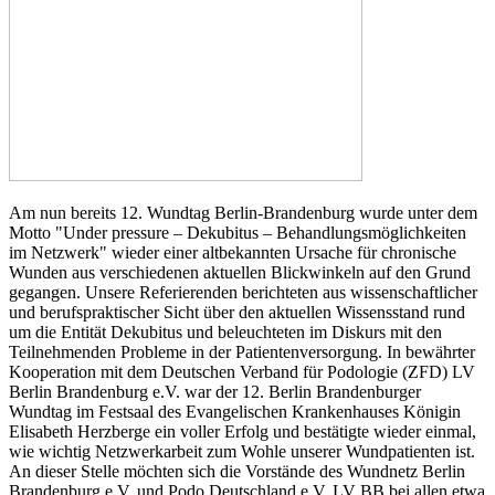
Am nun bereits 12. Wundtag Berlin-Brandenburg wurde unter dem
Motto "Under pressure – Dekubitus – Behandlungsmöglichkeiten
im Netzwerk" wieder einer altbekannten Ursache für chronische
Wunden aus verschiedenen aktuellen Blickwinkeln auf den Grund
gegangen. Unsere Referierenden berichteten aus wissenschaftlicher
und berufspraktischer Sicht über den aktuellen Wissensstand rund
um die Entität Dekubitus und beleuchteten im Diskurs mit den
Teilnehmenden Probleme in der Patientenversorgung. In bewährter
Kooperation mit dem Deutschen Verband für Podologie (ZFD) LV
Berlin Brandenburg e.V. war der 12. Berlin Brandenburger
Wundtag im Festsaal des Evangelischen Krankenhauses Königin
Elisabeth Herzberge ein voller Erfolg und bestätigte wieder einmal,
wie wichtig Netzwerkarbeit zum Wohle unserer Wundpatienten ist.
An dieser Stelle möchten sich die Vorstände des Wundnetz Berlin
Brandenburg e.V. und Podo Deutschland e.V. LV BB bei allen etwa