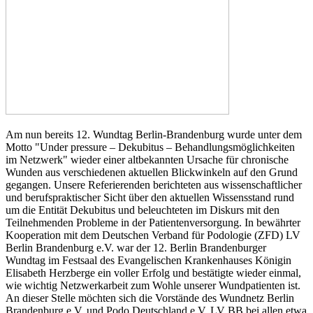
Am nun bereits 12. Wundtag Berlin-Brandenburg wurde unter dem
Motto "Under pressure – Dekubitus – Behandlungsmöglichkeiten
im Netzwerk" wieder einer altbekannten Ursache für chronische
Wunden aus verschiedenen aktuellen Blickwinkeln auf den Grund
gegangen. Unsere Referierenden berichteten aus wissenschaftlicher
und berufspraktischer Sicht über den aktuellen Wissensstand rund
um die Entität Dekubitus und beleuchteten im Diskurs mit den
Teilnehmenden Probleme in der Patientenversorgung. In bewährter
Kooperation mit dem Deutschen Verband für Podologie (ZFD) LV
Berlin Brandenburg e.V. war der 12. Berlin Brandenburger
Wundtag im Festsaal des Evangelischen Krankenhauses Königin
Elisabeth Herzberge ein voller Erfolg und bestätigte wieder einmal,
wie wichtig Netzwerkarbeit zum Wohle unserer Wundpatienten ist.
An dieser Stelle möchten sich die Vorstände des Wundnetz Berlin
Brandenburg e.V. und Podo Deutschland e.V. LV BB bei allen etwa